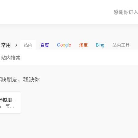
感谢你进
常用
站内
百度
G
o
o
g
l
e
淘宝
Bing
站内工具
不缺朋友，我缺你
网易云评论：我不缺朋友，我缺你
（1）还记得最后一节语文课，老师说:“拿出一张纸默写”，全班一片撕纸声，老师说:“错一个一百遍，少一个两百遍[…]