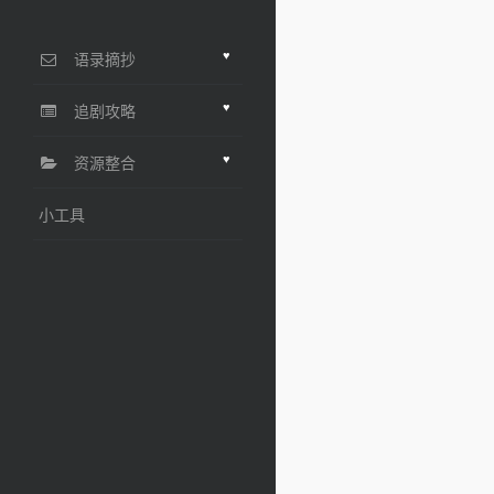
♥
语录摘抄
♥
追剧攻略
♥
资源整合
小工具