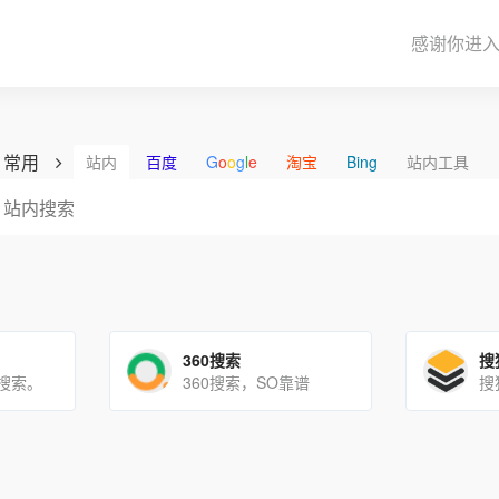
感谢你进
常用
站内
百度
G
o
o
g
l
e
淘宝
Bing
站内工具
360搜索
搜
搜索。
360搜索，SO靠谱