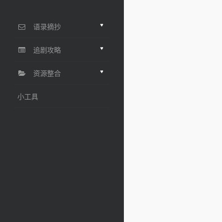
♥
语录摘抄
♥
追剧攻略
♥
资源整合
小工具